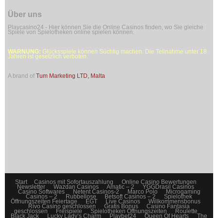
Über uns
Playcasino24 - Hier können Sie die Online Casinos finden, wo Sie gleiche
Spiele von Spielotheken online spielen können.
WARNUNG:
Glücksspiele können Süchtig machen. Die Teilnahme unter 18
Jahren ist gesetzlich verboten.
A brand of
Tum Marketing LTD, Malta
Start
Casinos mit Sofortauszahlung
Online Casino Bewertungen
Newsletter
Wazdan Casinos
Amatic – 2
YGGDrasil Casinos
Casino Softwares
Netent Casinos-2
Marco Polo
Microgaming
Casinos – 2
Rubbellose
Betsoft Casinos – 2
Spielothek
Öffnungszeiten Feiertage
EGT
Live Casinos
Willkommensbonus
Rivo Casino geschlossen
Gratis Bonus
Casino Fantasia
geschlossen
Freispiele
Spielotheken Öffnungszeiten
Roulette
Black Jack
Lucky Lady’s Charm
Playbet24
Queen Of Hearts
The