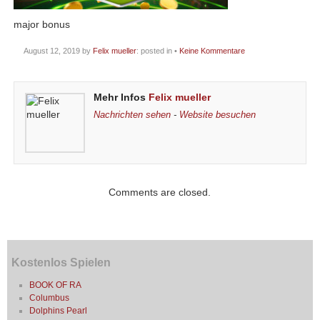
major bonus
August 12, 2019 by
Felix mueller
: posted in •
Keine Kommentare
Mehr Infos
Felix mueller
Nachrichten sehen
-
Website besuchen
Comments are closed.
Kostenlos Spielen
BOOK OF RA
Columbus
Dolphins Pearl