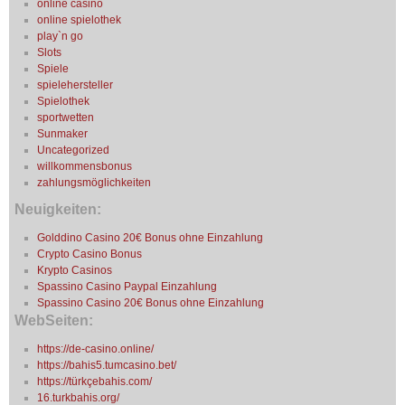
online casino
online spielothek
play`n go
Slots
Spiele
spielehersteller
Spielothek
sportwetten
Sunmaker
Uncategorized
willkommensbonus
zahlungsmöglichkeiten
Neuigkeiten:
Golddino Casino 20€ Bonus ohne Einzahlung
Crypto Casino Bonus
Krypto Casinos
Spassino Casino Paypal Einzahlung
Spassino Casino 20€ Bonus ohne Einzahlung
WebSeiten:
https://de-casino.online/
https://bahis5.tumcasino.bet/
https://türkçebahis.com/
16.turkbahis.org/