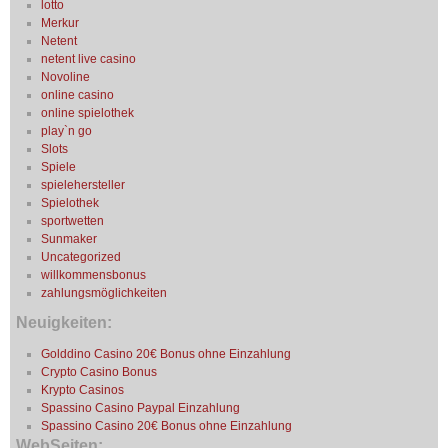
lotto
Merkur
Netent
netent live casino
Novoline
online casino
online spielothek
play`n go
Slots
Spiele
spielehersteller
Spielothek
sportwetten
Sunmaker
Uncategorized
willkommensbonus
zahlungsmöglichkeiten
Neuigkeiten:
Golddino Casino 20€ Bonus ohne Einzahlung
Crypto Casino Bonus
Krypto Casinos
Spassino Casino Paypal Einzahlung
Spassino Casino 20€ Bonus ohne Einzahlung
WebSeiten: