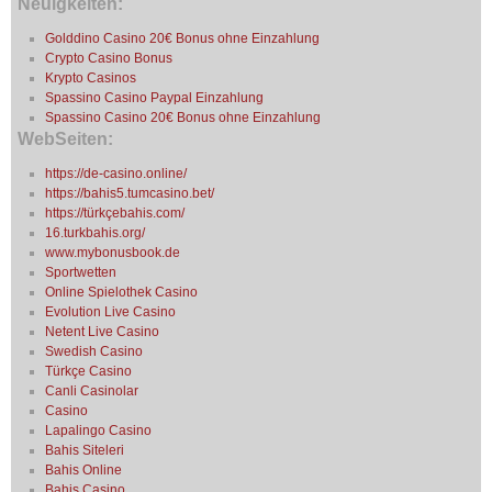
Neuigkeiten:
Golddino Casino 20€ Bonus ohne Einzahlung
Crypto Casino Bonus
Krypto Casinos
Spassino Casino Paypal Einzahlung
Spassino Casino 20€ Bonus ohne Einzahlung
WebSeiten:
https://de-casino.online/
https://bahis5.tumcasino.bet/
https://türkçebahis.com/
16.turkbahis.org/
www.mybonusbook.de
Sportwetten
Online Spielothek Casino
Evolution Live Casino
Netent Live Casino
Swedish Casino
Türkçe Casino
Canli Casinolar
Casino
Lapalingo Casino
Bahis Siteleri
Bahis Online
Bahis Casino