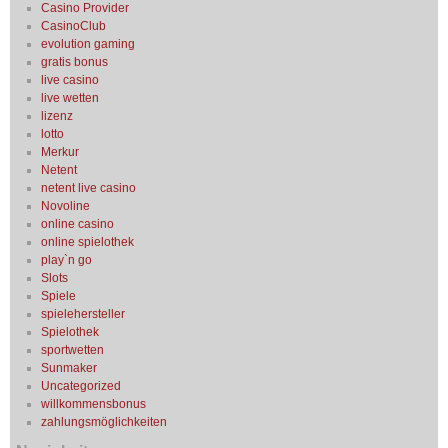
Casino Provider
CasinoClub
evolution gaming
gratis bonus
live casino
live wetten
lizenz
lotto
Merkur
Netent
netent live casino
Novoline
online casino
online spielothek
play`n go
Slots
Spiele
spielehersteller
Spielothek
sportwetten
Sunmaker
Uncategorized
willkommensbonus
zahlungsmöglichkeiten