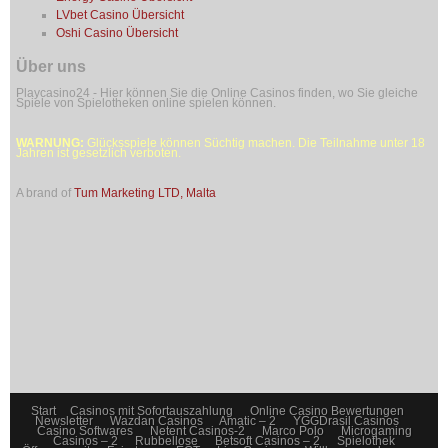
LVbet Casino Übersicht
Oshi Casino Übersicht
Über uns
Playcasino24 - Hier können Sie die Online Casinos finden, wo Sie gleiche
Spiele von Spielotheken online spielen können.
WARNUNG:
Glücksspiele können Süchtig machen. Die Teilnahme unter 18
Jahren ist gesetzlich verboten.
A brand of
Tum Marketing LTD, Malta
Start
Casinos mit Sofortauszahlung
Online Casino Bewertungen
Newsletter
Wazdan Casinos
Amatic – 2
YGGDrasil Casinos
Casino Softwares
Netent Casinos-2
Marco Polo
Microgaming
Casinos – 2
Rubbellose
Betsoft Casinos – 2
Spielothek