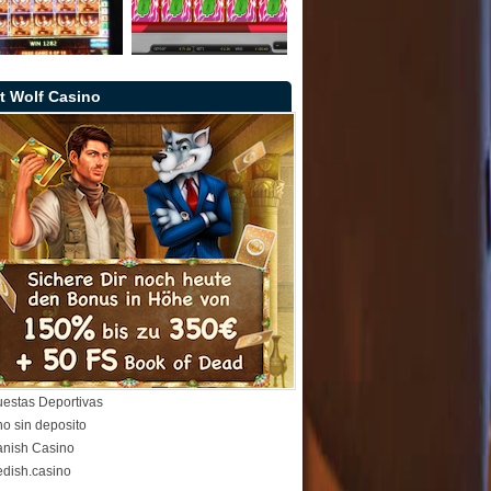
t Wolf Casino
estas Deportivas
o sin deposito
nish Casino
dish.casino