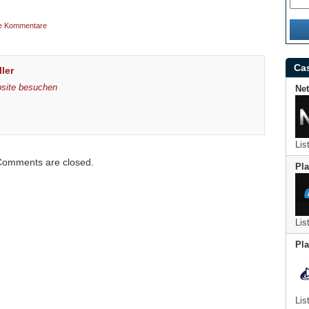
e Kommentare
Ca
ler
site besuchen
Net
Lis
omments are closed.
Pla
Lis
Pl
Lis