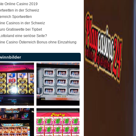
te Online Casino 2019
rtwetten in der Schweiz
erreich Sportwetten
ine Casinos in der Schweiz
uro Gratiswette bei Tipbet
 Lottoland eine seriöse Seite?
ine Casino Österreich Bonus ohne Einzahlung
winnbilder