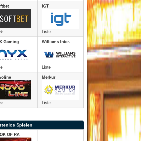
ftbet
IGT
te
Liste
X Gaming
Williams Inter.
te
Liste
voline
Merkur
te
Liste
stenlos Spielen
OK OF RA