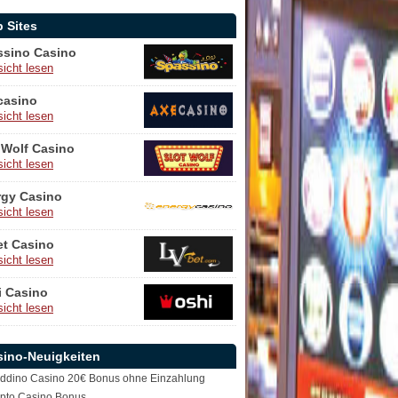
 Sites
ssino Casino
icht lesen
casino
icht lesen
 Wolf Casino
icht lesen
rgy Casino
icht lesen
et Casino
icht lesen
i Casino
icht lesen
sino-Neuigkeiten
ddino Casino 20€ Bonus ohne Einzahlung
pto Casino Bonus