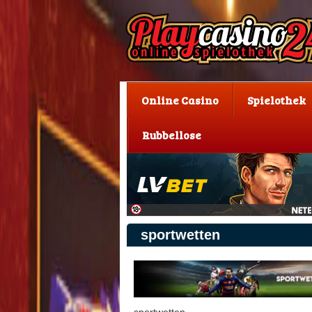
Online Casino
Spielothek
Rubbellose
sportwetten