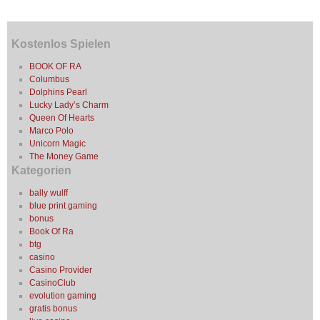
Kostenlos Spielen
BOOK OF RA
Columbus
Dolphins Pearl
Lucky Lady’s Charm
Queen Of Hearts
Marco Polo
Unicorn Magic
The Money Game
Kategorien
bally wulff
blue print gaming
bonus
Book Of Ra
btg
casino
Casino Provider
CasinoClub
evolution gaming
gratis bonus