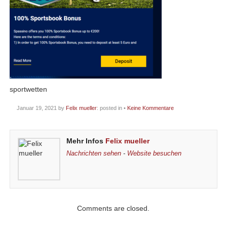
sportwetten
Januar 19, 2021 by
Felix mueller
: posted in •
Keine Kommentare
Mehr Infos
Felix mueller
Nachrichten sehen
-
Website besuchen
Comments are closed.