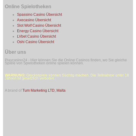
Online Spielotheken
Spassino Casino Übersicht
Axecasino Übersicht
Slot Wolf Casino Übersicht
Energy Casino Übersicht
LVbet Casino Übersicht
Oshi Casino Übersicht
Über uns
Playcasino24 - Hier können Sie die Online Casinos finden, wo Sie gleiche
Spiele von Spielotheken online spielen können.
WARNUNG:
Glücksspiele können Süchtig machen. Die Teilnahme unter 18
Jahren ist gesetzlich verboten.
A brand of
Tum Marketing LTD, Malta