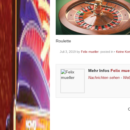
Roulette
Juli 3, 2019 by
Felix mueller
: posted in •
Keine Ko
Mehr Infos
Felix muel
Nachrichten sehen
-
Web
C