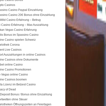
pto Casino Bonus
pto Casinos
ssino Casino Paypal Einzahlung
ssino Casino 20€ Bonus ohne Einzahlung
Wild Casino Erfahrung – Betrug
 Casino Erfahrung – Max Auszahlung
kan Vegas Casino Erfahrung
tis Bonus im Spassino Casino
ine Casino spielen Schweiz
elothek Corona
ent Live Casinos
ort Auszahlungen in online Casinos
ine Casinos ohne Dokumente
bet online Casino
ine Casino Promotionen
 Vegas online Casino
ine Casinos boomen
ta Lizenz im Betzest Casino
acy of Dead
Deposit Bonus / Bonus ohne Einzahlung
rtwetten ohne Steuer
elotheken Öffnungszeiten an Feiertagen