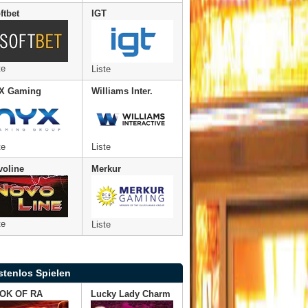
ftbet
IGT
te
Liste
X Gaming
Williams Inter.
te
Liste
voline
Merkur
te
Liste
stenlos Spielen
OK OF RA
Lucky Lady Charm