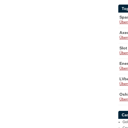
Top
Spa
Übers
Axe
Übers
Slot
Übers
Ene
Übers
LVb
Übers
Osh
Übers
Ca
Gol