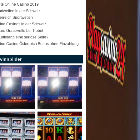
te Online Casino 2019
rtwetten in der Schweiz
erreich Sportwetten
ine Casinos in der Schweiz
uro Gratiswette bei Tipbet
 Lottoland eine seriöse Seite?
ine Casino Österreich Bonus ohne Einzahlung
winnbilder