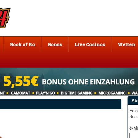
Book of Ra
Bonus
Live Casinos
Wetten
Ab
Erha
Bonu