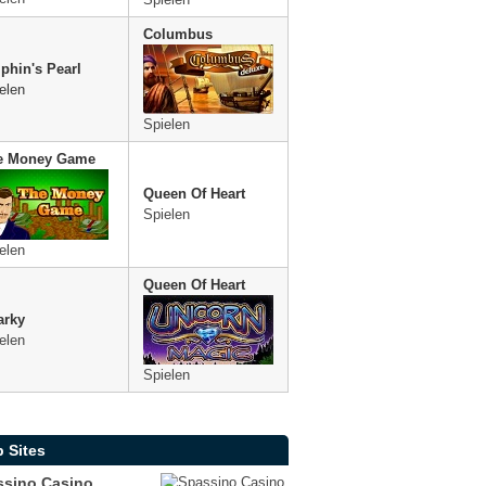
Columbus
phin's Pearl
elen
Spielen
e Money Game
Queen Of Heart
Spielen
elen
Queen Of Heart
arky
elen
Spielen
 Sites
ssino Casino