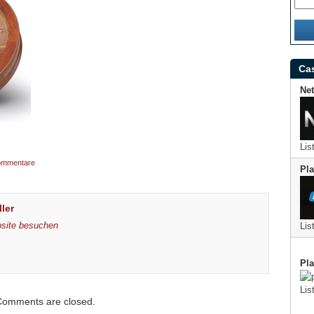
Ca
Net
Lis
ommentare
Pla
ler
site besuchen
Lis
Pl
Lis
omments are closed.