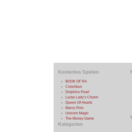
Kostenlos Spielen
BOOK OF RA
Columbus
Dolphins Pearl
Lucky Lady’s Charm
Queen Of Hearts
Marco Polo
Unicorn Magic
The Money Game
Kategorien