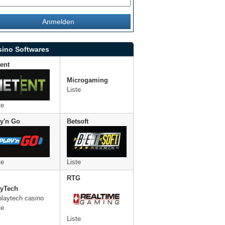
sino Softwares
ent
Microgaming
Liste
te
y'n Go
Betsoft
te
Liste
RTG
ayTech
te
Liste