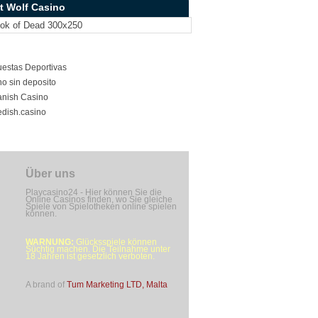
t Wolf Casino
estas Deportivas
o sin deposito
nish Casino
dish.casino
Über uns
Playcasino24 - Hier können Sie die
Online Casinos finden, wo Sie gleiche
Spiele von Spielotheken online spielen
können.
WARNUNG:
Glücksspiele können
Süchtig machen. Die Teilnahme unter
18 Jahren ist gesetzlich verboten.
A brand of
Tum Marketing LTD, Malta