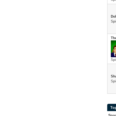
Dol
Spi
Th
Spi
Sh
Spi
Top
Spa