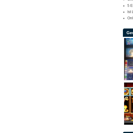
5 E
Ist
Onl
Ge