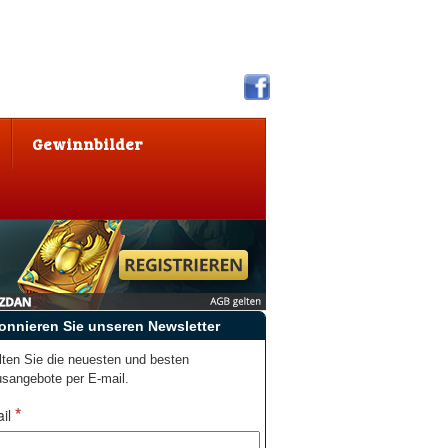
Gewinnbilder
onnieren Sie unseren Newsletter
lten Sie die neuesten und besten
sangebote per E-mail.