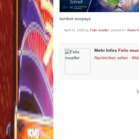
tumbet ecopayz
April 14, 2020 by
Felix mueller
: posted in •
Keine 
Mehr Infos
Felix muel
Nachrichten sehen
-
Web
C