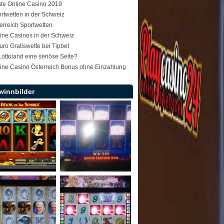
te Online Casino 2019
rtwetten in der Schweiz
erreich Sportwetten
ine Casinos in der Schweiz
uro Gratiswette bei Tipbet
 Lottoland eine seriöse Seite?
ine Casino Österreich Bonus ohne Einzahlung
winnbilder