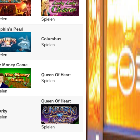
elen
Spielen
phin's Pearl
Columbus
Spielen
elen
e Money Game
Queen Of Heart
Spielen
elen
Queen Of Heart
arky
elen
Spielen