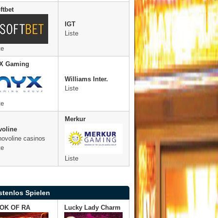
ftbet
IGT
Liste
te
X Gaming
Williams Inter.
Liste
te
Merkur
voline
te
Liste
stenlos Spielen
OK OF RA
Lucky Lady Charm