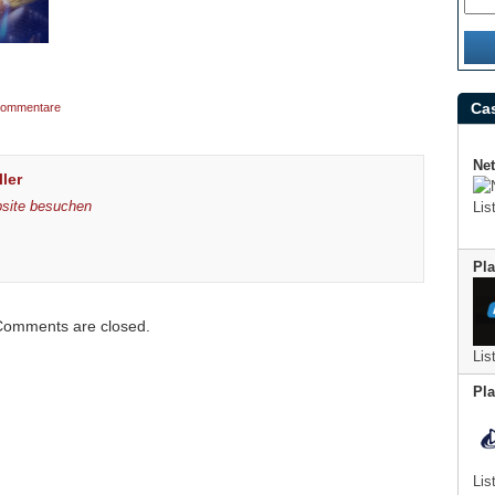
Ca
Kommentare
Net
ler
site besuchen
Lis
Pla
omments are closed.
Lis
Pl
Lis