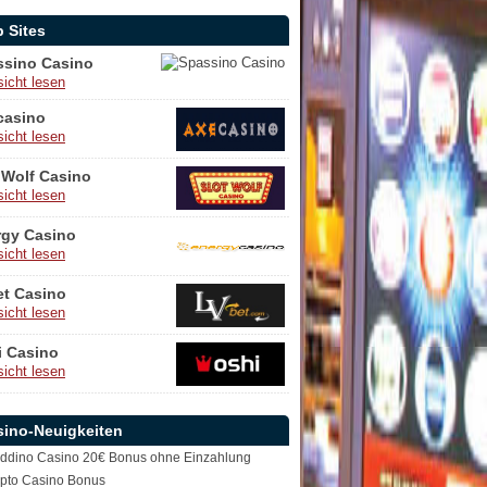
 Sites
ssino Casino
icht lesen
casino
icht lesen
 Wolf Casino
icht lesen
rgy Casino
icht lesen
et Casino
icht lesen
i Casino
icht lesen
sino-Neuigkeiten
ddino Casino 20€ Bonus ohne Einzahlung
pto Casino Bonus