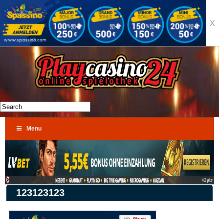
X
Menu
123123123