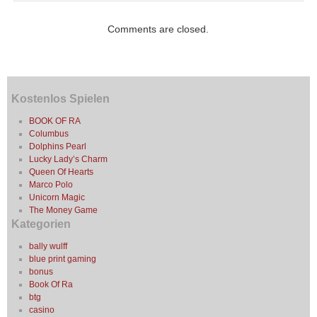
Comments are closed.
Kostenlos Spielen
BOOK OF RA
Columbus
Dolphins Pearl
Lucky Lady’s Charm
Queen Of Hearts
Marco Polo
Unicorn Magic
The Money Game
Kategorien
bally wulff
blue print gaming
bonus
Book Of Ra
btg
casino