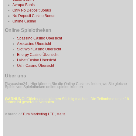
Avrupa Bahis
Only No Deposit Bonus
No Deposit Casino Bonus
Online Casino
Online Spielotheken
Spassino Casino Übersicht
Axecasino Übersicht
Slot Wolf Casino Übersicht
Energy Casino Übersicht
LVbet Casino Übersicht
Oshi Casino Übersicht
Über uns
Playcasino24 - Hier können Sie die Online Casinos finden, wo Sie gleiche
Spiele von Spielotheken online spielen können.
WARNUNG:
Glücksspiele können Süchtig machen. Die Teilnahme unter 18
Jahren ist gesetzlich verboten.
A brand of
Tum Marketing LTD, Malta