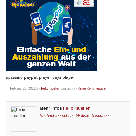
spassino paypal, player pays player
Februar 22, 2021 by
Felix mueller
: posted in •
Keine Kommentare
Mehr Infos
Felix mueller
Nachrichten sehen
-
Website besuchen