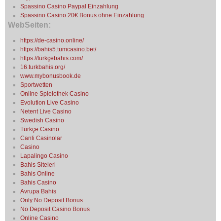
Spassino Casino Paypal Einzahlung
Spassino Casino 20€ Bonus ohne Einzahlung
WebSeiten:
https://de-casino.online/
https://bahis5.tumcasino.bet/
https://türkçebahis.com/
16.turkbahis.org/
www.mybonusbook.de
Sportwetten
Online Spielothek Casino
Evolution Live Casino
Netent Live Casino
Swedish Casino
Türkçe Casino
Canli Casinolar
Casino
Lapalingo Casino
Bahis Siteleri
Bahis Online
Bahis Casino
Avrupa Bahis
Only No Deposit Bonus
No Deposit Casino Bonus
Online Casino