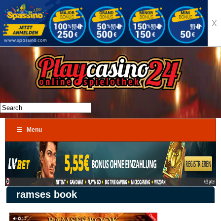
X
Menu
ramses book