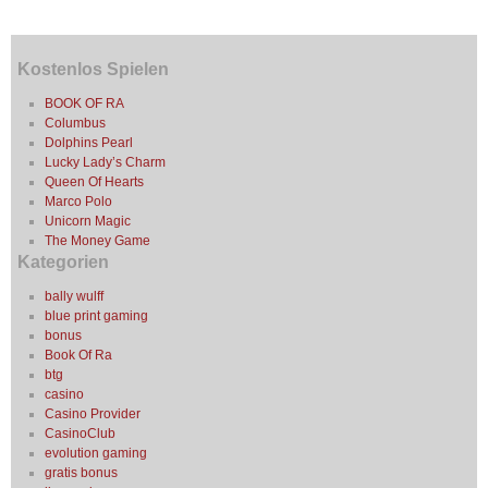
Kostenlos Spielen
BOOK OF RA
Columbus
Dolphins Pearl
Lucky Lady’s Charm
Queen Of Hearts
Marco Polo
Unicorn Magic
The Money Game
Kategorien
bally wulff
blue print gaming
bonus
Book Of Ra
btg
casino
Casino Provider
CasinoClub
evolution gaming
gratis bonus