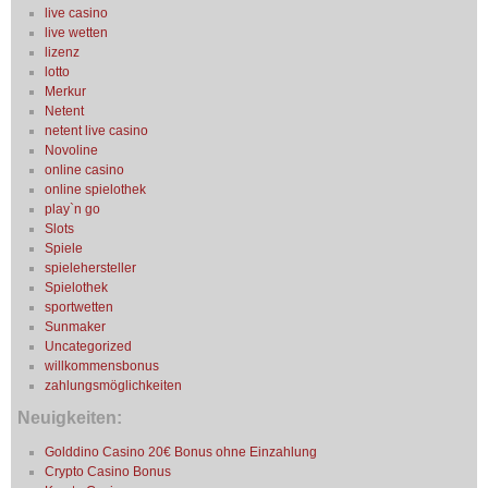
live casino
live wetten
lizenz
lotto
Merkur
Netent
netent live casino
Novoline
online casino
online spielothek
play`n go
Slots
Spiele
spielehersteller
Spielothek
sportwetten
Sunmaker
Uncategorized
willkommensbonus
zahlungsmöglichkeiten
Neuigkeiten:
Golddino Casino 20€ Bonus ohne Einzahlung
Crypto Casino Bonus