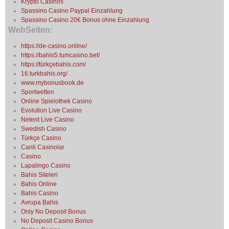
Krypto Casinos
Spassino Casino Paypal Einzahlung
Spassino Casino 20€ Bonus ohne Einzahlung
WebSeiten:
https://de-casino.online/
https://bahis5.tumcasino.bet/
https://türkçebahis.com/
16.turkbahis.org/
www.mybonusbook.de
Sportwetten
Online Spielothek Casino
Evolution Live Casino
Netent Live Casino
Swedish Casino
Türkçe Casino
Canli Casinolar
Casino
Lapalingo Casino
Bahis Siteleri
Bahis Online
Bahis Casino
Avrupa Bahis
Only No Deposit Bonus
No Deposit Casino Bonus