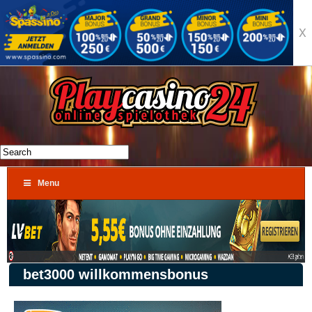
X
Menu
bet3000 willkommensbonus