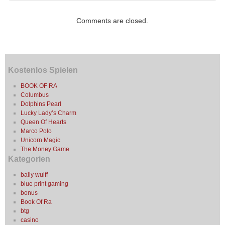
Comments are closed.
Kostenlos Spielen
BOOK OF RA
Columbus
Dolphins Pearl
Lucky Lady’s Charm
Queen Of Hearts
Marco Polo
Unicorn Magic
The Money Game
Kategorien
bally wulff
blue print gaming
bonus
Book Of Ra
btg
casino