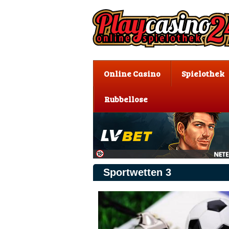
Online Casino
Spielothek
Rubbellose
Sportwetten 3