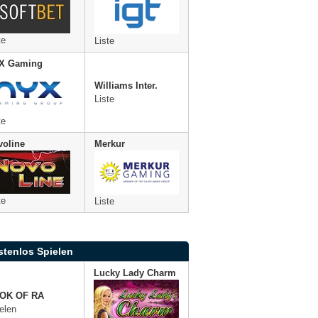
te
Liste
X Gaming
Williams Inter.
Liste
te
voline
Merkur
te
Liste
stenlos Spielen
Lucky Lady Charm
OK OF RA
elen