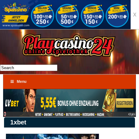
X
Menu
1xbet