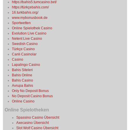
https://bahis5.tumcasino.bet/
https://türkçebahis.com/
16.turkbahis.org/
www.mybonusbook.de
Sportwetten
Online Spielothek Casino
Evolution Live Casino
Netent Live Casino
Swedish Casino
Türkçe Casino
Canli Casinolar
Casino
Lapalingo Casino
Bahis Siteleri
Bahis Online
Bahis Casino
Avrupa Bahis
Only No Deposit Bonus
No Deposit Casino Bonus
Online Casino
Online Spielotheken
Spassino Casino Übersicht
Axecasino Übersicht
Slot Wolf Casino Übersicht