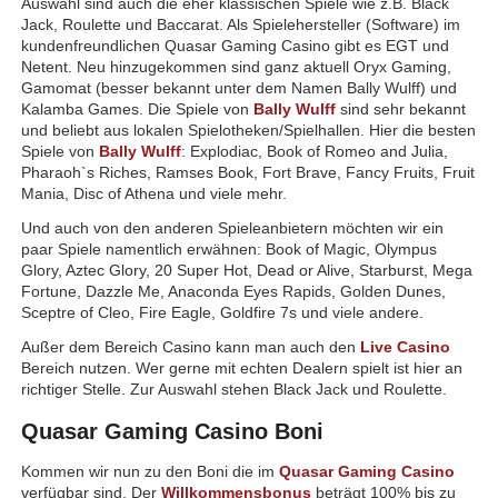
Auswahl sind auch die eher klassischen Spiele wie z.B. Black
Jack, Roulette und Baccarat. Als Spielehersteller (Software) im
kundenfreundlichen Quasar Gaming Casino gibt es EGT und
Netent. Neu hinzugekommen sind ganz aktuell Oryx Gaming,
Gamomat (besser bekannt unter dem Namen Bally Wulff) und
Kalamba Games. Die Spiele von
Bally Wulff
sind sehr bekannt
und beliebt aus lokalen Spielotheken/Spielhallen. Hier die besten
Spiele von
Bally Wulff
: Explodiac, Book of Romeo and Julia,
Pharaoh`s Riches, Ramses Book, Fort Brave, Fancy Fruits, Fruit
Mania, Disc of Athena und viele mehr.
Und auch von den anderen Spieleanbietern möchten wir ein
paar Spiele namentlich erwähnen: Book of Magic, Olympus
Glory, Aztec Glory, 20 Super Hot, Dead or Alive, Starburst, Mega
Fortune, Dazzle Me, Anaconda Eyes Rapids, Golden Dunes,
Sceptre of Cleo, Fire Eagle, Goldfire 7s und viele andere.
Außer dem Bereich Casino kann man auch den
Live Casino
Bereich nutzen. Wer gerne mit echten Dealern spielt ist hier an
richtiger Stelle. Zur Auswahl stehen Black Jack und Roulette.
Quasar Gaming Casino Boni
Kommen wir nun zu den Boni die im
Quasar Gaming Casino
verfügbar sind. Der
Willkommensbonus
beträgt 100% bis zu