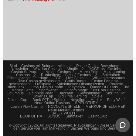
Start
Casinos mit Sofortauszahlung
Online Casino Bewertungen
Newsletter
Wazdan Casinos
Amatic – 2
YGGDrasil Casinos
Casino Softwares
Netent Casinos-2
Marco Polo
Microgaming
Casinos – 2
Rubbellose
Betsoft Casinos – 2
Spielothek
Öffnungszeiten Feiertage
EGT
Live Casinos
Willkommensbonus
Rivo Casino geschlossen
Gratis Bonus
Casino Fantasia
geschlossen
Freispiele
Spielotheken Öffnungszeiten
Roulette
Black Jack
Lucky Lady’s Charm
Playbet24
Queen Of Hearts
The
Money Game
Sportwetten
Unicorn Magic
Bit Coin Casinos
Columbus
Dolphins Pearl
Baccarat
Gewinnbilder
Sizzling Hot
Joker’s Cap
Big Time Gaming
Spiele
Joker’s Cap
Book Of The Sphinx
Novoline
Merkur
Bally Wullf
Neue Online Casinos
SPIELOTHEK
Löwen Play Casino
NOVOLINE SPIELE
MERKUR SPIELOTHEK
Neue Merkur Casinos
BALLY WULFF
BOOK OF RA
BONUS
Sunmaker
CasinoClub
© Copyright 2026. All Rights Reserved.
Playcasino24
- Diese Seite nutzt
den Service von
Tum Marketing
in Sachen Werbung und Beratung