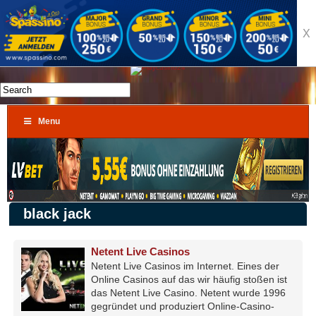
X
Menu
black jack
Netent Live Casinos
Netent Live Casinos im Internet. Eines der
Online Casinos auf das wir häufig stoßen ist
das Netent Live Casino. Netent wurde 1996
gegründet und produziert Online-Casino-