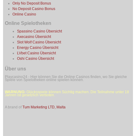
Only No Deposit Bonus
No Deposit Casino Bonus
Online Casino
Online Spielotheken
Spassino Casino Übersicht
Axecasino Übersicht
Slot Wolf Casino Übersicht
Energy Casino Übersicht
LVbet Casino Übersicht
Oshi Casino Übersicht
Über uns
Playcasino24 - Hier können Sie die Online Casinos finden, wo Sie gleiche
Spiele von Spielotheken online spielen können.
WARNUNG:
Glücksspiele können Süchtig machen. Die Teilnahme unter 18
Jahren ist gesetzlich verboten.
A brand of
Tum Marketing LTD, Malta