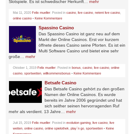
Slotspiele. Es ist schwedischer Herkunft…
mehr
Mai 11, 2020
Felix mueller
: Posted in
casino
,
live casino
,
netent live casino
,
online casino
•
Keine Kommentare
Spassino Casino
Das Spassino Casino ist ganz neu auf dem
Markt der Online Casinos. Erst vor kurzem
öffnete dieses Casino seine Pforten. Es ist ein
Multi Software Casino und bietet eine sehr
große…
mehr
Oktober 1, 2019
Felix mueller
: Posted in
bonus
,
casino
,
live casino
,
online
casino
,
sportwetten
,
willkommensbonus
•
Keine Kommentare
Betsafe Casino
Das Betsafe Casino gehört zu den großen
Namen der Online Casinos. Es wurde
bereits im Jahre 2006 gegründet und hat
sich seither seinen hervorragenden Ruf
mehr als verdient. 13 Jahre…
mehr
Juli 15, 2019
Felix mueller
: Posted in
evolution gaming
,
live casino
,
live
wetten
,
online casino
,
online spielothek
,
play`n go
,
sportwetten
•
Keine