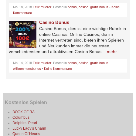
Mai 18, 2018
Felix mueller
: Posted in
bonus
,
casino
,
gratis bonus
•
Keine
Kommentare
Casino Bonus
Casino Bonus, dies ist eine wichtige Rubrik in
online Casinos. Online Casinos, die im
Internet vertreten sind, bieten ihren Spielern
und Neukunden immer die neuesten,
verschiedensten und attraktivsten Casino Bonus…
mehr
Mai 14, 2018
Felix mueller
: Posted in
bonus
,
casino
,
gratis bonus
,
willkommensbonus
•
Keine Kommentare
Kostenlos Spielen
BOOK OF RA
Columbus
Dolphins Pearl
Lucky Lady’s Charm
Queen Of Hearts