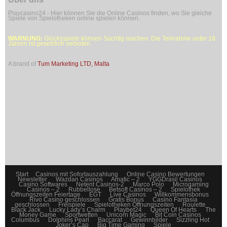
Playcasino24 - Hier können Sie die Online Casinos finden, wo Sie gleiche
Spiele von Spielotheken online spielen können.
WARNUNG:
Glücksspiele können Süchtig machen. Die Teilnahme unter 18
Jahren ist gesetzlich verboten.
A brand of
Tum Marketing LTD, Malta
Start
Casinos mit Sofortauszahlung
Online Casino Bewertungen
Newsletter
Wazdan Casinos
Amatic – 2
YGGDrasil Casinos
Casino Softwares
Netent Casinos-2
Marco Polo
Microgaming
Casinos – 2
Rubbellose
Betsoft Casinos – 2
Spielothek
Öffnungszeiten Feiertage
EGT
Live Casinos
Willkommensbonus
Rivo Casino geschlossen
Gratis Bonus
Casino Fantasia
geschlossen
Freispiele
Spielotheken Öffnungszeiten
Roulette
Black Jack
Lucky Lady’s Charm
Playbet24
Queen Of Hearts
The
Money Game
Sportwetten
Unicorn Magic
Bit Coin Casinos
Columbus
Dolphins Pearl
Baccarat
Gewinnbilder
Sizzling Hot
Joker’s Cap
Big Time Gaming
Spiele