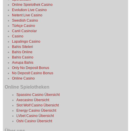
Online Spielothek Casino
Evolution Live Casino
Netent Live Casino
Swedish Casino
Türkçe Casino
Canli Casinolar
Casino
Lapalingo Casino
Bahis Siteleri
Bahis Online
Bahis Casino
Avrupa Bahis
Only No Deposit Bonus
No Deposit Casino Bonus
Online Casino
Online Spielotheken
Spassino Casino Übersicht
Axecasino Übersicht
Slot Wolf Casino Übersicht
Energy Casino Übersicht
LVbet Casino Übersicht
Oshi Casino Übersicht
Über uns