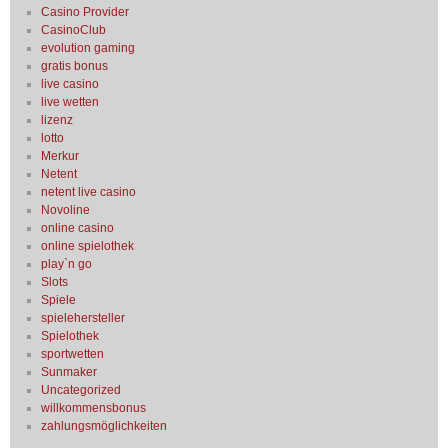
Casino Provider
CasinoClub
evolution gaming
gratis bonus
live casino
live wetten
lizenz
lotto
Merkur
Netent
netent live casino
Novoline
online casino
online spielothek
play`n go
Slots
Spiele
spielehersteller
Spielothek
sportwetten
Sunmaker
Uncategorized
willkommensbonus
zahlungsmöglichkeiten