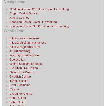
Neuigkeiten:
Golddino Casino 20€ Bonus ohne Einzahlung
Crypto Casino Bonus
Krypto Casinos
Spassino Casino Paypal Einzahlung
Spassino Casino 20€ Bonus ohne Einzahlung
WebSeiten:
https://de-casino.online/
https://bahis5.tumcasino.bet/
https://türkçebahis.com/
16.turkbahis.org/
www.mybonusbook.de
Sportwetten
Online Spielothek Casino
Evolution Live Casino
Netent Live Casino
Swedish Casino
Türkçe Casino
Canli Casinolar
Casino
Lapalingo Casino
Bahis Siteleri
Bahis Online