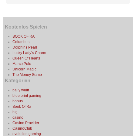
Kostenlos Spielen
BOOK OF RA
Columbus
Dolphins Pearl
Lucky Lady’s Charm
Queen Of Hearts
Marco Polo
Unicorn Magic
The Money Game
Kategorien
bally wulff
blue print gaming
bonus
Book Of Ra
btg
casino
Casino Provider
CasinoClub
evolution gaming