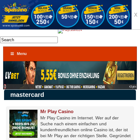
X
Menu
mastercard
Mr Play Casino
Mr Play Casino im Internet. Wer auf der
Suche nach einem einfachen und
kundenfreundlichen online Casino ist, der ist
bei Mr Play an der richtigen Stelle. Gegründet