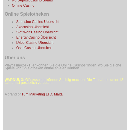
No Deposit Casino Bonus
Online Casino
Online Spielotheken
Spassino Casino Übersicht
Axecasino Übersicht
Slot Wolf Casino Übersicht
Energy Casino Übersicht
LVbet Casino Übersicht
Oshi Casino Übersicht
Über uns
Playcasino24 - Hier können Sie die Online Casinos finden, wo Sie gleiche
Spiele von Spielotheken online spielen können.
WARNUNG:
Glücksspiele können Süchtig machen. Die Teilnahme unter 18
Jahren ist gesetzlich verboten.
A brand of
Tum Marketing LTD, Malta