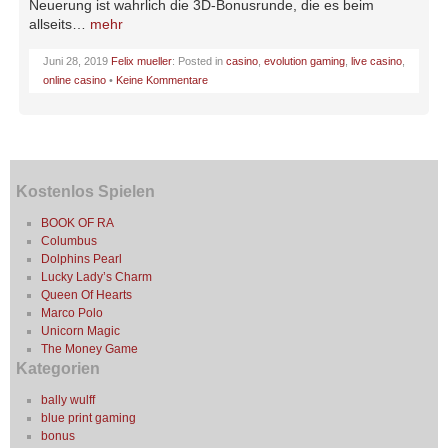
Neuerung ist wahrlich die 3D-Bonusrunde, die es beim
allseits…
mehr
Juni 28, 2019
Felix mueller
: Posted in
casino
,
evolution gaming
,
live casino
,
online casino
•
Keine Kommentare
Kostenlos Spielen
BOOK OF RA
Columbus
Dolphins Pearl
Lucky Lady’s Charm
Queen Of Hearts
Marco Polo
Unicorn Magic
The Money Game
Kategorien
bally wulff
blue print gaming
bonus