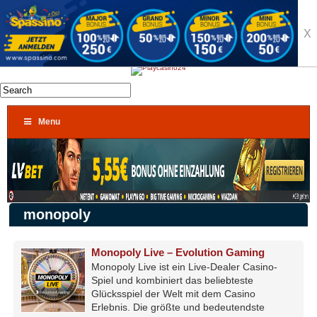
X
Menu
monopoly
Monopoly Live – Evolution Gaming
Monopoly Live ist ein Live-Dealer Casino-
Spiel und kombiniert das beliebteste
Glücksspiel der Welt mit dem Casino
Erlebnis. Die größte und bedeutendste