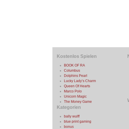
Kostenlos Spielen
BOOK OF RA
Columbus
Dolphins Pearl
Lucky Lady’s Charm
Queen Of Hearts
Marco Polo
Unicorn Magic
The Money Game
Kategorien
bally wulff
blue print gaming
bonus