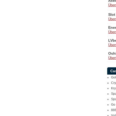
Axe
Übers
Slot
Übers
Ene
Übers
LVb
Übers
Osh
Übers
Ca
Gol
Cry
Kry
Spa
Spa
Go 
888
Vul