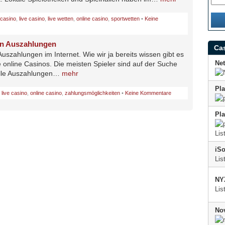
casino
,
live casino
,
live wetten
,
online casino
,
sportwetten
•
Keine
en Auszahlungen
Ca
uszahlungen im Internet. Wie wir ja bereits wissen gibt es
Net
e online Casinos. Die meisten Spieler sind auf der Suche
elle Auszahlungen…
mehr
Pla
,
live casino
,
online casino
,
zahlungsmöglichkeiten
•
Keine Kommentare
Pl
Lis
iSo
Lis
NY
Lis
No