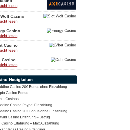
casino
icht lesen
 Wolf Casino
icht lesen
rgy Casino
icht lesen
et Casino
icht lesen
i Casino
icht lesen
sino-Neuigkeiten
ddino Casino 20€ Bonus ohne Einzahlung
pto Casino Bonus
pto Casinos
ssino Casino Paypal Einzahlung
ssino Casino 20€ Bonus ohne Einzahlung
Wild Casino Erfahrung – Betrug
 Casino Erfahrung – Max Auszahlung
kan Vegas Casino Erfahrung