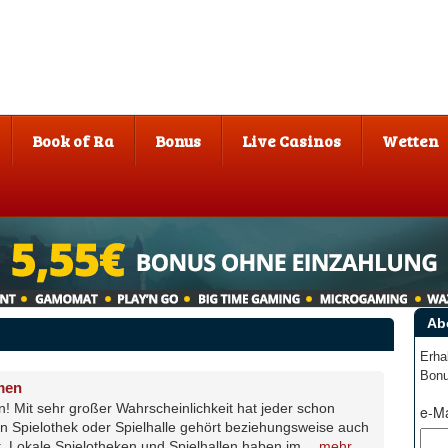
Book of Ra
Bonus
Live Casinos
Wetten
Ab
Erha
Bonu
men
 Mit sehr großer Wahrscheinlichkeit hat jeder schon
en Spielothek oder Spielhalle gehört beziehungsweise auch
t. Lokale Spielotheken und Spielhallen haben im…
mehr