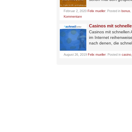
Februar 2, 2020
Felix mueller
: Posted in
bonus
,
Kommentare
Casinos mit schnell
Casinos mit schnellen A
im Internet reihenweis
nach denen, die schn
August 26, 2019
Felix mueller
: Posted in
casino