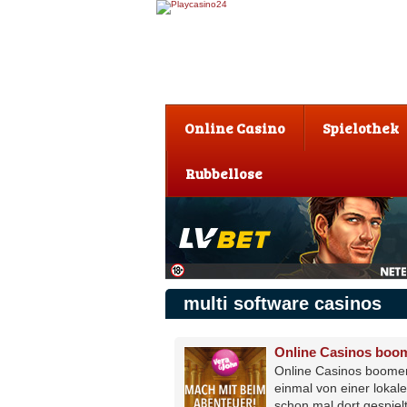
Online Casino
Spielothek
Rubbellose
multi software casinos
Online Casinos boo
Online Casinos boomen!
einmal von einer lokal
schon mal dort gespiel