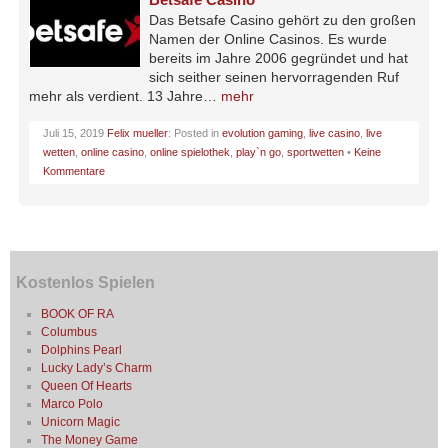
Das Betsafe Casino gehört zu den großen
Namen der Online Casinos. Es wurde
bereits im Jahre 2006 gegründet und hat
sich seither seinen hervorragenden Ruf
mehr als verdient. 13 Jahre…
mehr
Juli 15, 2019
Felix mueller
: Posted in
evolution gaming
,
live casino
,
live
wetten
,
online casino
,
online spielothek
,
play`n go
,
sportwetten
•
Keine
Kommentare
Kostenlos Spielen
BOOK OF RA
Columbus
Dolphins Pearl
Lucky Lady’s Charm
Queen Of Hearts
Marco Polo
Unicorn Magic
The Money Game