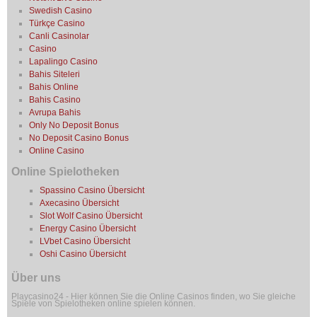
Swedish Casino
Türkçe Casino
Canli Casinolar
Casino
Lapalingo Casino
Bahis Siteleri
Bahis Online
Bahis Casino
Avrupa Bahis
Only No Deposit Bonus
No Deposit Casino Bonus
Online Casino
Online Spielotheken
Spassino Casino Übersicht
Axecasino Übersicht
Slot Wolf Casino Übersicht
Energy Casino Übersicht
LVbet Casino Übersicht
Oshi Casino Übersicht
Über uns
Playcasino24 - Hier können Sie die Online Casinos finden, wo Sie gleiche
Spiele von Spielotheken online spielen können.