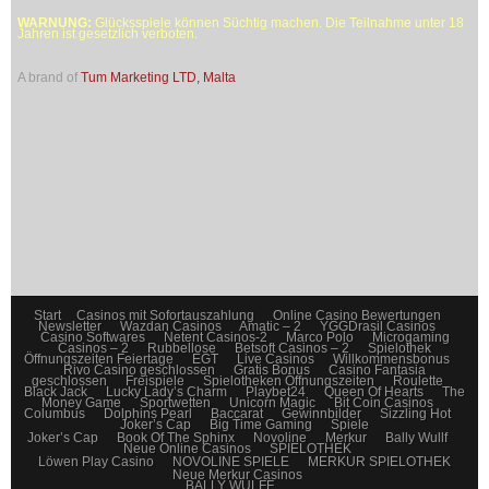
WARNUNG:
Glücksspiele können Süchtig machen. Die Teilnahme unter 18
Jahren ist gesetzlich verboten.
A brand of
Tum Marketing LTD, Malta
Start
Casinos mit Sofortauszahlung
Online Casino Bewertungen
Newsletter
Wazdan Casinos
Amatic – 2
YGGDrasil Casinos
Casino Softwares
Netent Casinos-2
Marco Polo
Microgaming
Casinos – 2
Rubbellose
Betsoft Casinos – 2
Spielothek
Öffnungszeiten Feiertage
EGT
Live Casinos
Willkommensbonus
Rivo Casino geschlossen
Gratis Bonus
Casino Fantasia
geschlossen
Freispiele
Spielotheken Öffnungszeiten
Roulette
Black Jack
Lucky Lady’s Charm
Playbet24
Queen Of Hearts
The
Money Game
Sportwetten
Unicorn Magic
Bit Coin Casinos
Columbus
Dolphins Pearl
Baccarat
Gewinnbilder
Sizzling Hot
Joker’s Cap
Big Time Gaming
Spiele
Joker’s Cap
Book Of The Sphinx
Novoline
Merkur
Bally Wullf
Neue Online Casinos
SPIELOTHEK
Löwen Play Casino
NOVOLINE SPIELE
MERKUR SPIELOTHEK
Neue Merkur Casinos
BALLY WULFF