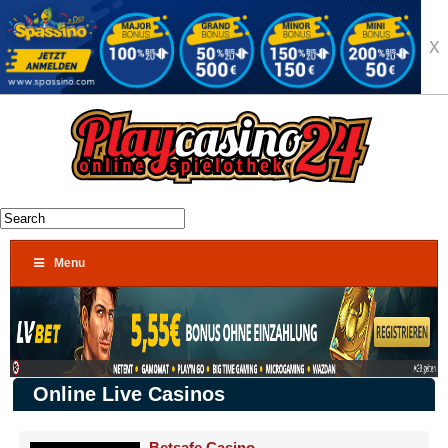
X
Menu
Online Live Casinos
Betsafe Casino