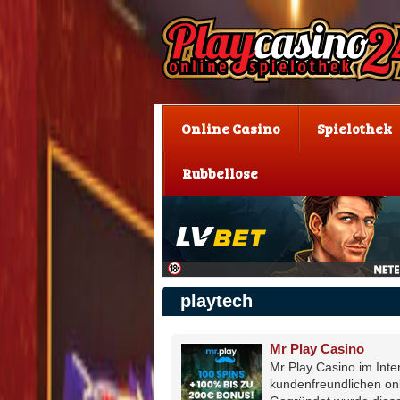
Online Casino
Spielothek
Rubbellose
playtech
Mr Play Casino
Mr Play Casino im Int
kundenfreundlichen onli