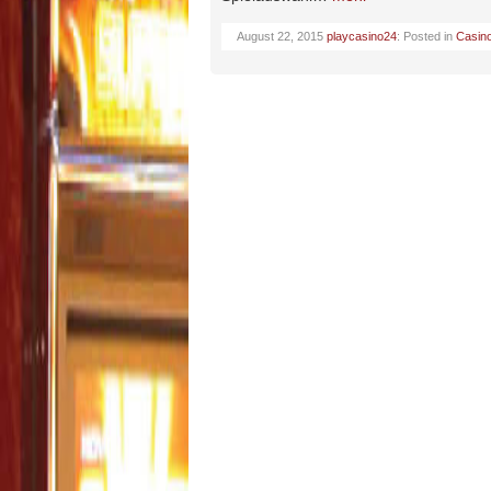
August 22, 2015
playcasino24
: Posted in
Casino