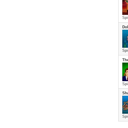
Spi
Dol
Spi
Th
Spi
Sh
Spi