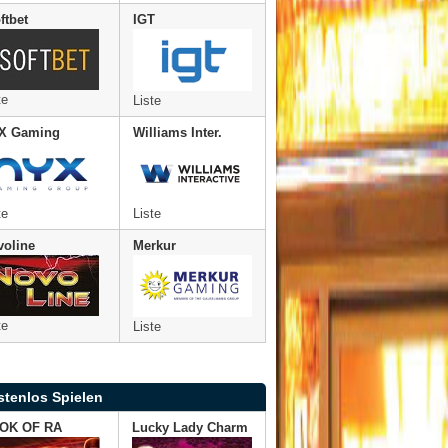
ftbet
IGT
te
Liste
X Gaming
Williams Inter.
te
Liste
voline
Merkur
te
Liste
stenlos Spielen
OK OF RA
Lucky Lady Charm