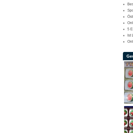
Bes
Spo
Öst
Onl
5 E
Ist
Onl
Ge