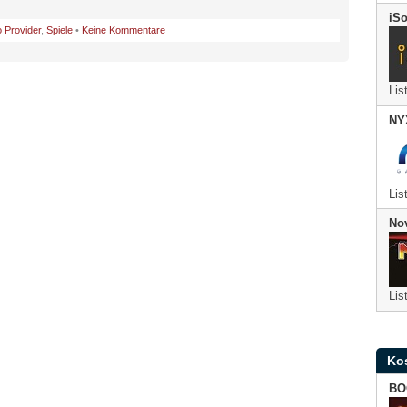
iSo
 Provider
,
Spiele
•
Keine Kommentare
Lis
NY
Lis
No
Lis
Ko
BO