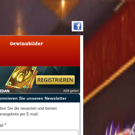
Gewinnbilder
onnieren Sie unseren Newsletter
lten Sie die neuesten und besten
sangebote per E-mail.