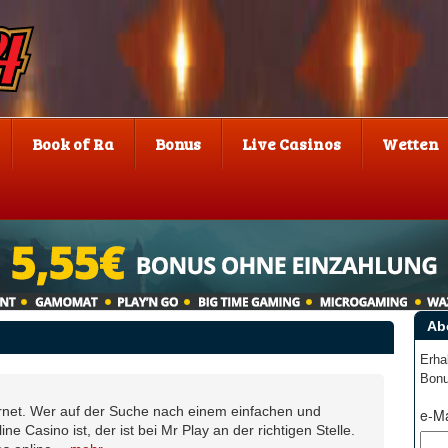
Book of Ra
Bonus
Live Casinos
Wetten
Ab
Erha
Bonu
ernet. Wer auf der Suche nach einem einfachen und
ne Casino ist, der ist bei Mr Play an der richtigen Stelle.