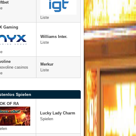
ftbet
te
Liste
X Gaming
Williams Inter.
Liste
te
voline
Merkur
Liste
te
stenlos Spielen
OK OF RA
Lucky Lady Charm
Spielen
elen