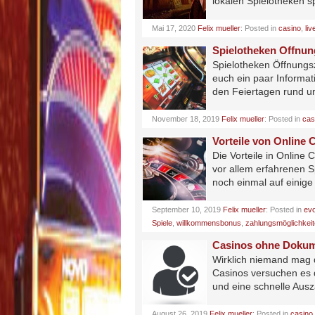
lokalen Spielotheken s
Mai 17, 2020
Felix mueller
: Posted in
casino
,
liv
Spielotheken Öffnun
Spielotheken Öffnungsz
euch ein paar Informat
den Feiertagen rund 
November 18, 2019
Felix mueller
: Posted in
cas
Vorteile von Online 
Die Vorteile in Online
vor allem erfahrenen S
noch einmal auf einige
September 10, 2019
Felix mueller
: Posted in
evo
Spiele
,
willkommensbonus
,
zahlungsmöglichkei
Casinos ohne Doku
Wirklich niemand mag d
Casinos versuchen es 
und eine schnelle Au
August 26, 2019
Felix mueller
: Posted in
casino