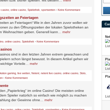
pielen bzw. bisher spielten. Mit diesem…
mehr
e casino
,
online casino
,
Spielothek
,
sportwetten
•
Keine Kommentare
gszeiten an Feiertagen
eiten an Feiertagen! Wie in den Jahren zuvor wollen wir
Ca
ionen zu den Öffnungszeiten der lokalen Spielotheken an
um Weihnachten geben. Generell kann…
mehr
Net
ino
,
online casino
,
Spielothek
•
Keine Kommentare
Lis
Casinos
 Casinos sind in den letzten Jahren extrem gewachsen und
pielern schon längst bewusst. In diesem Artikel gehen wir
Pla
 wichtige Vorteile…
mehr
Lis
lution gaming
,
live wetten
,
Netent
,
netent live casino
,
online casino
,
Slots
,
Pl
ten
•
Keine Kommentare
mente
en „Papierkrieg“ im online Casino! Die meisten online
dem Spieler natürlich so einfach wie möglich zu machen
Lis
szahlung der Gewinne ohne…
mehr
,
live casino
,
online casino
,
Spielothek
,
sportwetten
•
Keine Kommentare