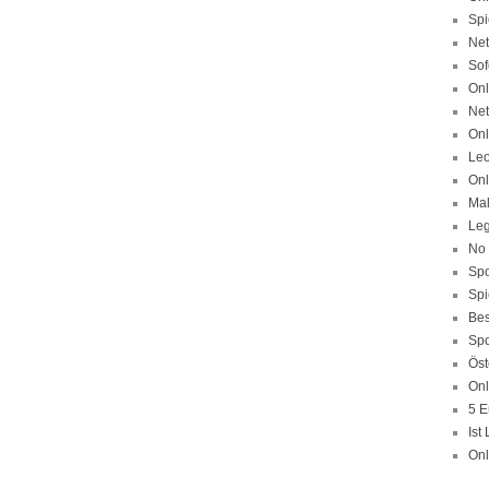
Spi
Net
Sof
Onl
Net
Onl
Leo
Onl
Mal
Leg
No 
Spo
Spi
Bes
Spo
Öst
Onl
5 E
Ist
Onl