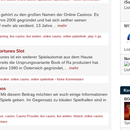
iSo
Lis
 gehört zu den großen Namen der Online Casinos. Es
hre 2006 gegründet und hat sich seither seinen
 mehr als verdient. 13 Jahre…
mehr
NY
gaming
,
live casino
,
live wetten
,
online casino
,
online spielothek
,
play`n go
,
Lis
ortunes Slot
tunes ist ein weiterer Spielautomat aus dem Hause
No
eits die Ursprungsvariante Book of Ra produziert hat.
ahre 1980 in Österreich gegründet,…
mehr
Lis
voline
,
online casino
,
online spielothek
•
Keine Kommentare
nos
Ko
 Mit diesem Beitrag möchten wir euch einige Informationen
BO
piele geben. Im Gegensatz zu lokalen Spielhallen sind in
us
,
casino
,
Casino Provider
,
live casino
,
live wetten
,
Netent
,
online casino
,
ntare
Spi