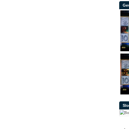
Ge
Slo