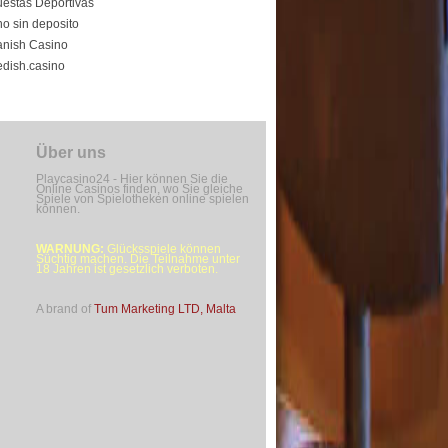
estas Deportivas
o sin deposito
nish Casino
dish.casino
Über uns
Playcasino24 - Hier können Sie die
Online Casinos finden, wo Sie gleiche
Spiele von Spielotheken online spielen
können.
WARNUNG:
Glücksspiele können
Süchtig machen. Die Teilnahme unter
18 Jahren ist gesetzlich verboten.
A brand of
Tum Marketing LTD, Malta