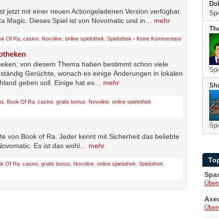
Dol
ist jetzt mit einer neuen Actiongeladenen Version verfügbar.
Spi
Ra Magic. Dieses Spiel ist von Novomatic und in…
mehr
Th
ok Of Ra
,
casino
,
Novoline
,
online spielothek
,
Spielothek
•
Keine Kommentare
otheken
heken, von diesem Thema haben bestimmt schon viele
Spi
a ständig Gerüchte, wonach es einige Änderungen in lokalen
hland geben soll. Einige hat es…
mehr
Sh
us
,
Book Of Ra
,
casino
,
gratis bonus
,
Novoline
,
online spielothek
,
Spi
 von Book of Ra. Jeder kennt mit Sicherheit das beliebte
 Novomatic. Es ist das wohl…
mehr
Top
ok Of Ra
,
casino
,
gratis bonus
,
Novoline
,
online spielothek
,
Spielothek
,
Spa
Übers
Axe
Übers