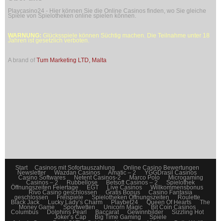
Playcasino24 - Hier können Sie die Online Casinos finden, wo Sie gleiche
Spiele von Spielotheken online spielen können.
WARNUNG:
Glücksspiele können Süchtig machen. Die Teilnahme unter 18
Jahren ist gesetzlich verboten.
A brand of
Tum Marketing LTD, Malta
Start
Casinos mit Sofortauszahlung
Online Casino Bewertungen
Newsletter
Wazdan Casinos
Amatic – 2
YGGDrasil Casinos
Casino Softwares
Netent Casinos-2
Marco Polo
Microgaming
Casinos – 2
Rubbellose
Betsoft Casinos – 2
Spielothek
Öffnungszeiten Feiertage
EGT
Live Casinos
Willkommensbonus
Rivo Casino geschlossen
Gratis Bonus
Casino Fantasia
geschlossen
Freispiele
Spielotheken Öffnungszeiten
Roulette
Black Jack
Lucky Lady’s Charm
Playbet24
Queen Of Hearts
The
Money Game
Sportwetten
Unicorn Magic
Bit Coin Casinos
Columbus
Dolphins Pearl
Baccarat
Gewinnbilder
Sizzling Hot
Joker’s Cap
Big Time Gaming
Spiele