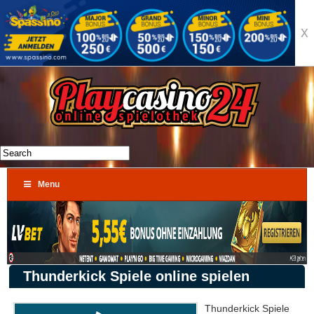
X
Menu
Thunderkick Spiele online spielen
Thunderkick Spiele