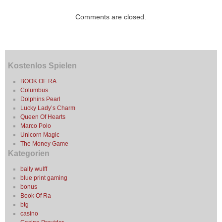
Comments are closed.
Kostenlos Spielen
BOOK OF RA
Columbus
Dolphins Pearl
Lucky Lady’s Charm
Queen Of Hearts
Marco Polo
Unicorn Magic
The Money Game
Kategorien
bally wulff
blue print gaming
bonus
Book Of Ra
btg
casino