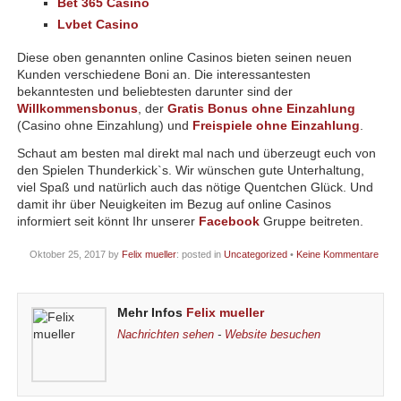
Bet 365 Casino
Lvbet Casino
Diese oben genannten online Casinos bieten seinen neuen
Kunden verschiedene Boni an. Die interessantesten
bekanntesten und beliebtesten darunter sind der
Willkommensbonus
, der
Gratis
Bonus ohne Einzahlung
(Casino ohne Einzahlung) und
Freispiele ohne Einzahlung
.
Schaut am besten mal direkt mal nach und überzeugt euch von
den Spielen Thunderkick`s. Wir wünschen gute Unterhaltung,
viel Spaß und natürlich auch das nötige Quentchen Glück. Und
damit ihr über Neuigkeiten im Bezug auf online Casinos
informiert seit könnt Ihr unserer
Facebook
Gruppe beitreten.
Oktober 25, 2017 by
Felix mueller
: posted in
Uncategorized
•
Keine Kommentare
Mehr Infos
Felix mueller
Nachrichten sehen
-
Website besuchen