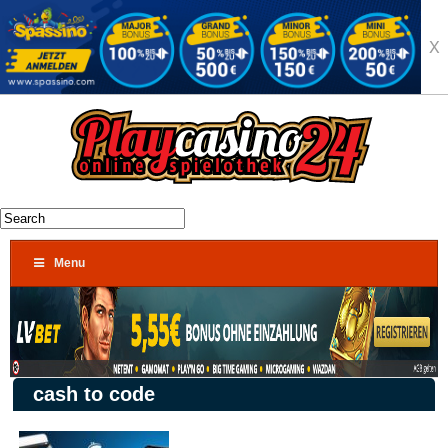
X
Menu
cash to code