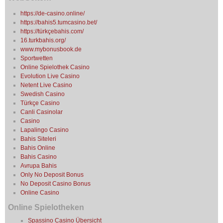
https://de-casino.online/
https://bahis5.tumcasino.bet/
https://türkçebahis.com/
16.turkbahis.org/
www.mybonusbook.de
Sportwetten
Online Spielothek Casino
Evolution Live Casino
Netent Live Casino
Swedish Casino
Türkçe Casino
Canli Casinolar
Casino
Lapalingo Casino
Bahis Siteleri
Bahis Online
Bahis Casino
Avrupa Bahis
Only No Deposit Bonus
No Deposit Casino Bonus
Online Casino
Online Spielotheken
Spassino Casino Übersicht