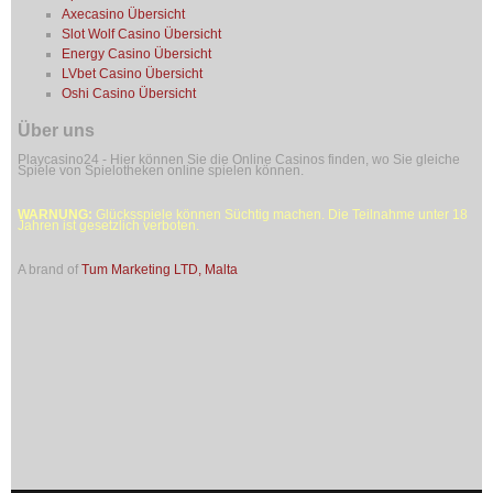
Axecasino Übersicht
Slot Wolf Casino Übersicht
Energy Casino Übersicht
LVbet Casino Übersicht
Oshi Casino Übersicht
Über uns
Playcasino24 - Hier können Sie die Online Casinos finden, wo Sie gleiche
Spiele von Spielotheken online spielen können.
WARNUNG:
Glücksspiele können Süchtig machen. Die Teilnahme unter 18
Jahren ist gesetzlich verboten.
A brand of
Tum Marketing LTD, Malta