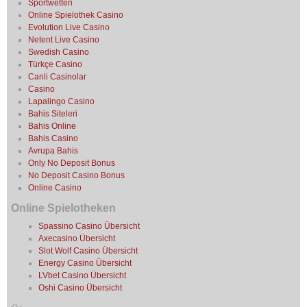
Sportwetten
Online Spielothek Casino
Evolution Live Casino
Netent Live Casino
Swedish Casino
Türkçe Casino
Canli Casinolar
Casino
Lapalingo Casino
Bahis Siteleri
Bahis Online
Bahis Casino
Avrupa Bahis
Only No Deposit Bonus
No Deposit Casino Bonus
Online Casino
Online Spielotheken
Spassino Casino Übersicht
Axecasino Übersicht
Slot Wolf Casino Übersicht
Energy Casino Übersicht
LVbet Casino Übersicht
Oshi Casino Übersicht