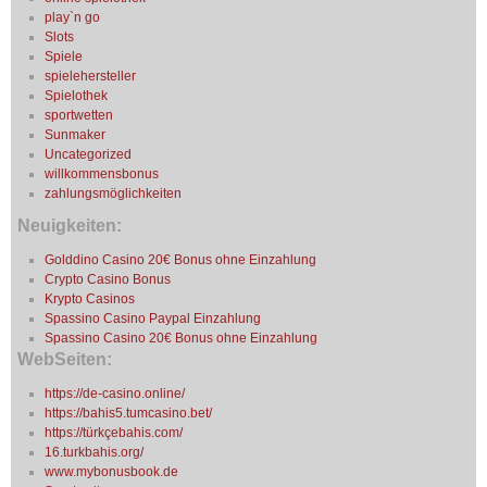
play`n go
Slots
Spiele
spielehersteller
Spielothek
sportwetten
Sunmaker
Uncategorized
willkommensbonus
zahlungsmöglichkeiten
Neuigkeiten:
Golddino Casino 20€ Bonus ohne Einzahlung
Crypto Casino Bonus
Krypto Casinos
Spassino Casino Paypal Einzahlung
Spassino Casino 20€ Bonus ohne Einzahlung
WebSeiten:
https://de-casino.online/
https://bahis5.tumcasino.bet/
https://türkçebahis.com/
16.turkbahis.org/
www.mybonusbook.de