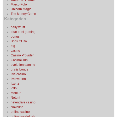
Marco Polo
Unicorn Magic
The Money Game
Kategorien
bally wulff
blue print gaming
bonus
Book Of Ra
btg
casino
Casino Provider
CasinoClub
evolution gaming
gratis bonus
live casino
live wetten
lizenz
lotto
Merkur
Netent
netent live casino
Novoline
online casino
online spielothek