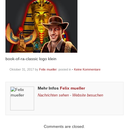
book-of-ra-classic logo klein
Oktober 31, 2017 by
Felix mueller
: posted in •
Keine Kommentare
Mehr Infos
Felix mueller
Nachrichten sehen
-
Website besuchen
Comments are closed.