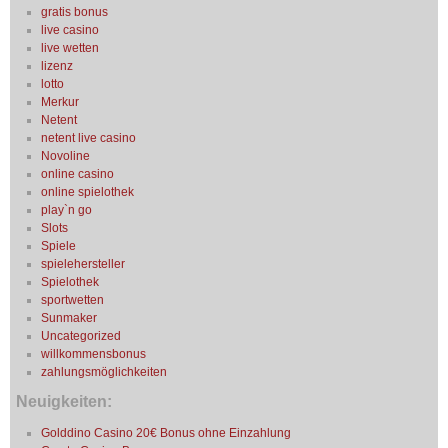
gratis bonus
live casino
live wetten
lizenz
lotto
Merkur
Netent
netent live casino
Novoline
online casino
online spielothek
play`n go
Slots
Spiele
spielehersteller
Spielothek
sportwetten
Sunmaker
Uncategorized
willkommensbonus
zahlungsmöglichkeiten
Neuigkeiten:
Golddino Casino 20€ Bonus ohne Einzahlung