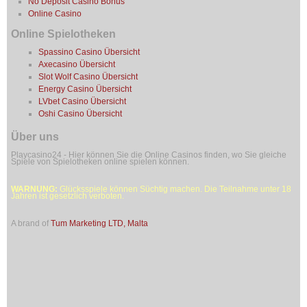
No Deposit Casino Bonus
Online Casino
Online Spielotheken
Spassino Casino Übersicht
Axecasino Übersicht
Slot Wolf Casino Übersicht
Energy Casino Übersicht
LVbet Casino Übersicht
Oshi Casino Übersicht
Über uns
Playcasino24 - Hier können Sie die Online Casinos finden, wo Sie gleiche
Spiele von Spielotheken online spielen können.
WARNUNG:
Glücksspiele können Süchtig machen. Die Teilnahme unter 18
Jahren ist gesetzlich verboten.
A brand of
Tum Marketing LTD, Malta